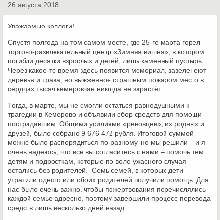
26.августа.2018
Уважаемые коллеги!
Спустя полгода на том самом месте, где 25-го марта горел
торгово-развлекательный центр «Зимняя вишня», в котором
погибли десятки взрослых и детей, лишь каменный пустырь.
Через какое-то время здесь появится мемориал, зазеленеют
деревья и трава, но выжженное страшным пожаром место в
полная версия сайта
сердцах тысяч кемеровчан никогда не зарастёт.
Тогда, в марте, мы не смогли остаться равнодушными к
трагедии в Кемерово и объявили сбор средств для помощи
пострадавшим. Общими усилиями «реновцев», их родных и
друзей, было собрано 9 676 472 рубля. Итоговой суммой
можно было распорядиться по-разному, но мы решили – и я
очень надеюсь, что все вы согласитесь с нами – помочь тем
детям и подросткам, которые по воле ужасного случая
остались без родителей. Семь семей, в которых дети
утратили одного или обоих родителей получили помощь. Для
нас было очень важно, чтобы пожертвования перечислялись
каждой семье адресно, поэтому завершили процесс перевода
средств лишь несколько дней назад.