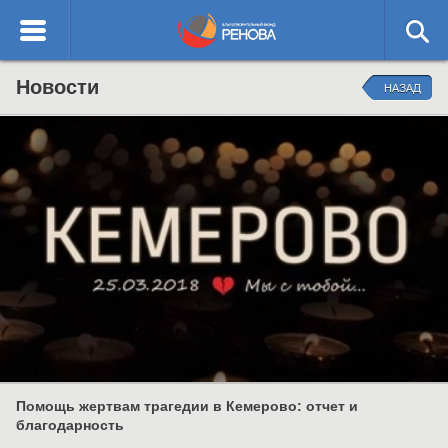
English
Благотворительный
Новости
О ФОНДЕ
НАЗАД
фонд РЕНОВА
ОТЧЕТЫ
НАПРАВЛЕНИЯ ДЕЯТЕЛЬНОСТИ
КОНТАКТЫ
Помощь жертвам трагедии в Кемерово: отчет и
благодарность