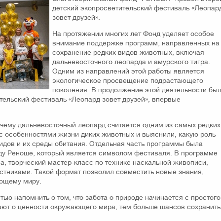
детский экопросветительский фестиваль «Леопар
зовет друзей».
На протяжении многих лет Фонд уделяет особое
внимание поддержке программ, направленных на
сохранение редких видов животных, включая
дальневосточного леопарда и амурского тигра.
Одним из направлений этой работы является
экологическое просвещение подрастающего
поколения. В продолжение этой деятельности бы
тельский фестиваль «Леопард зовет друзей», впервые
очему дальневосточный леопард считается одним из самых редких
с особенностями жизни диких животных и выяснили, какую роль
видов и их среды обитания. Отдельная часть программы была
у Реноше, который является символом фестиваля. В программе
а, творческий мастер-класс по технике наскальной живописи,
стниками. Такой формат позволил совместить новые знания,
ающему миру.
ью напомнить о том, что забота о природе начинается с простого
нают о ценности окружающего мира, тем больше шансов сохранить