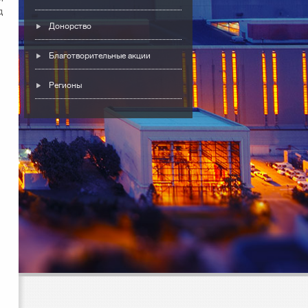
д
Донорство
Благотворительные акции
Регионы
л