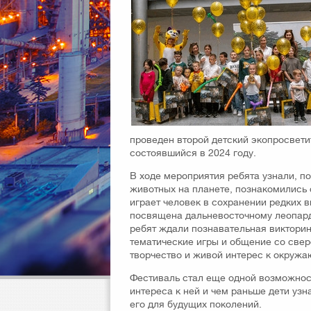
проведен второй детский экопросвети
состоявшийся в 2024 году.
В ходе мероприятия ребята узнали, п
животных на планете, познакомились 
играет человек в сохранении редких 
посвящена дальневосточному леопард
ребят ждали познавательная викторин
тематические игры и общение со свер
творчество и живой интерес к окруж
Фестиваль стал еще одной возможност
интереса к ней и чем раньше дети уз
его для будущих поколений.