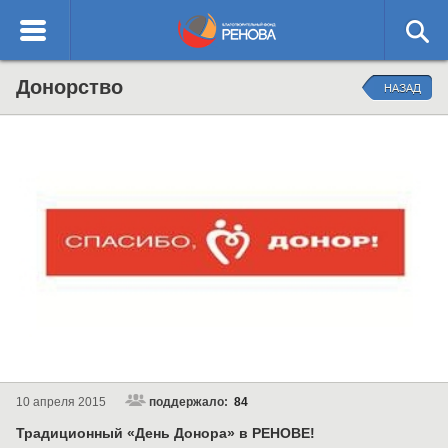
English
Благотворительный
Донорство
О ФОНДЕ
НАЗАД
фонд РЕНОВА
ОТЧЕТЫ
НАПРАВЛЕНИЯ ДЕЯТЕЛЬНОСТИ
КОНТАКТЫ
10 апреля 2015
поддержало:
84
Традиционный «День Донора» в РЕНОВЕ!